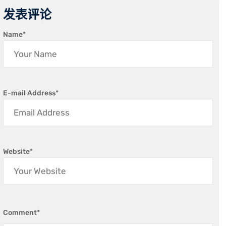
发表评论
Name
*
E-mail Address
*
Website
*
Comment
*