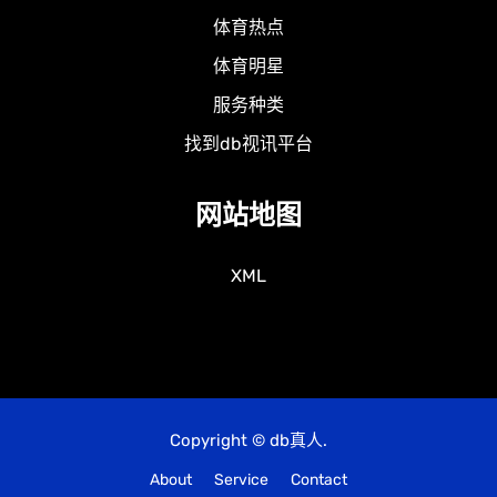
体育热点
体育明星
服务种类
找到db视讯平台
网站地图
XML
Copyright © db真人.
About
Service
Contact