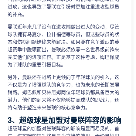
进攻，这也导致了曼联在引援时更加注重进攻型球员
的补充。
曼联近年来几乎没有在进攻端做出过大的变动，尽管
球队拥有马夏尔、拉什福德等球员，但这些球员的状
态和伤病问题始终未能解决。如果要在竞争激烈的英
超赛季中脱颖而出，曼联必须依靠一名世界级前锋来
充实他们的进攻阵容。正是基于这种考虑，姆巴佩成
为了球队的重要引援目标。
另外，曼联还在战略上更倾向于年轻球员的引入，这
不仅是为了增强球队的竞争力，也为未来的长期发展
铺路。姆巴佩和贝林厄姆两位年轻球员都具备巨大的
潜力，他们的到来将不仅能够提高球队的即战力，还
将有助于塑造未来曼联的核心竞争力。
3、超级球星加盟对曼联阵容的影响
超级球星的加盟对曼联阵容的影响是显而易见的。首