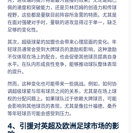
先，进攻端的提升将是最为直接的效果。无论是姆巴
佩的速度和突破能力，还是贝林厄姆的创造力和传球
视野，这些都是曼联目前阵容所急需的特质。尤其是
在面对强硬对手时，曼联的进攻显得过于单一，缺乏
足够的变化性。
其次，超级球星的加盟也会带来心理层面的变化。年
轻球员通常会受到大牌球员的激励和影响，这种激励
不仅体现在场上的配合，也会促使其他球员提高自身
水平。在队内形成良性竞争，能够推动球队整体表现
的提升。
然而，这种变化也可能带来一些挑战。例如，如何协
调超级球星与现有球员之间的关系，尤其是在场上球
权的分配问题上。如果球队过于依赖大牌球员，可能
会影响到其他球员的表现，尤其是像拉什福德、桑乔
等年轻球员可能会感受到压力。
4、引援对英超及欧洲足球市场的影