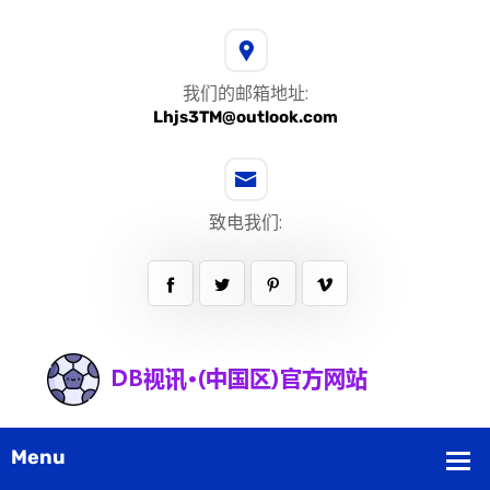
我们的邮箱地址:
Lhjs3TM@outlook.com
致电我们: