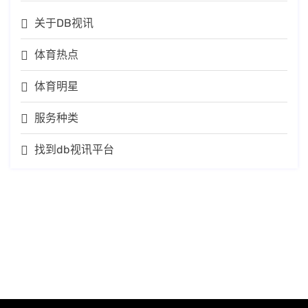
关于DB视讯
体育热点
体育明星
服务种类
找到db视讯平台