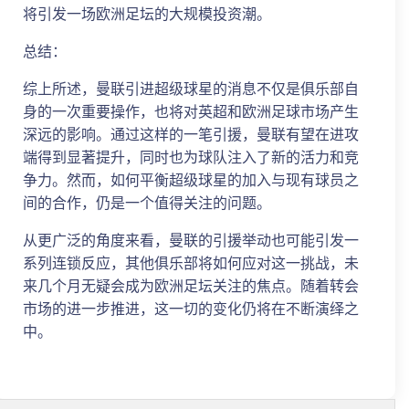
将引发一场欧洲足坛的大规模投资潮。
总结：
综上所述，曼联引进超级球星的消息不仅是俱乐部自
身的一次重要操作，也将对英超和欧洲足球市场产生
深远的影响。通过这样的一笔引援，曼联有望在进攻
端得到显著提升，同时也为球队注入了新的活力和竞
争力。然而，如何平衡超级球星的加入与现有球员之
间的合作，仍是一个值得关注的问题。
从更广泛的角度来看，曼联的引援举动也可能引发一
系列连锁反应，其他俱乐部将如何应对这一挑战，未
来几个月无疑会成为欧洲足坛关注的焦点。随着转会
市场的进一步推进，这一切的变化仍将在不断演绎之
中。