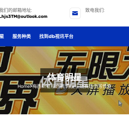
我们的邮箱地址:
致电我们:
Lhjs3TM@outlook.com
星
服务种类
找到db视讯平台
体育明星
Home
梅西新征程启航 再度征战赛场书写传奇