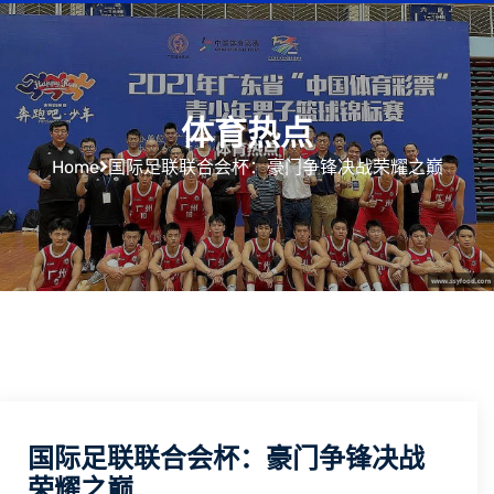
体育热点
Home
国际足联联合会杯：豪门争锋决战荣耀之巅
国际足联联合会杯：豪门争锋决战
荣耀之巅