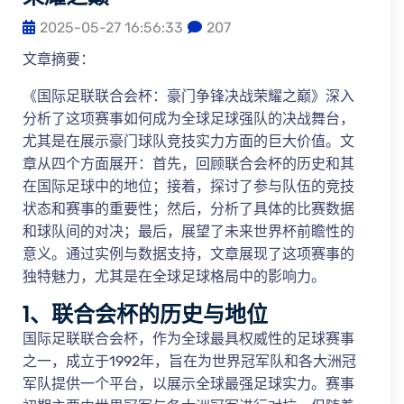
2025-05-27 16:56:33
207
文章摘要：
《国际足联联合会杯：豪门争锋决战荣耀之巅》深入
分析了这项赛事如何成为全球足球强队的决战舞台，
尤其是在展示豪门球队竞技实力方面的巨大价值。文
章从四个方面展开：首先，回顾联合会杯的历史和其
在国际足球中的地位；接着，探讨了参与队伍的竞技
状态和赛事的重要性；然后，分析了具体的比赛数据
和球队间的对决；最后，展望了未来世界杯前瞻性的
意义。通过实例与数据支持，文章展现了这项赛事的
独特魅力，尤其是在全球足球格局中的影响力。
1、联合会杯的历史与地位
国际足联联合会杯，作为全球最具权威性的足球赛事
之一，成立于1992年，旨在为世界冠军队和各大洲冠
军队提供一个平台，以展示全球最强足球实力。赛事