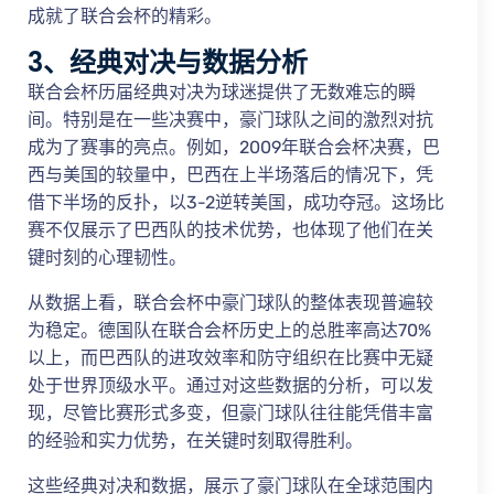
成就了联合会杯的精彩。
3、经典对决与数据分析
联合会杯历届经典对决为球迷提供了无数难忘的瞬
间。特别是在一些决赛中，豪门球队之间的激烈对抗
成为了赛事的亮点。例如，2009年联合会杯决赛，巴
西与美国的较量中，巴西在上半场落后的情况下，凭
借下半场的反扑，以3-2逆转美国，成功夺冠。这场比
赛不仅展示了巴西队的技术优势，也体现了他们在关
键时刻的心理韧性。
从数据上看，联合会杯中豪门球队的整体表现普遍较
为稳定。德国队在联合会杯历史上的总胜率高达70%
以上，而巴西队的进攻效率和防守组织在比赛中无疑
处于世界顶级水平。通过对这些数据的分析，可以发
现，尽管比赛形式多变，但豪门球队往往能凭借丰富
的经验和实力优势，在关键时刻取得胜利。
这些经典对决和数据，展示了豪门球队在全球范围内