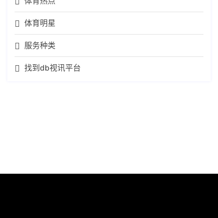
体育热点
体育明星
服务种类
找到db视讯平台