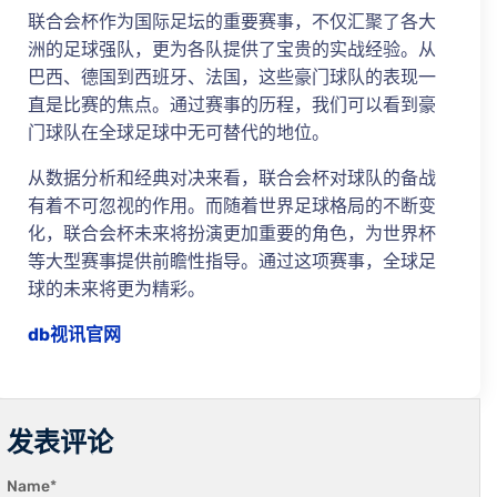
联合会杯作为国际足坛的重要赛事，不仅汇聚了各大
洲的足球强队，更为各队提供了宝贵的实战经验。从
巴西、德国到西班牙、法国，这些豪门球队的表现一
直是比赛的焦点。通过赛事的历程，我们可以看到豪
门球队在全球足球中无可替代的地位。
从数据分析和经典对决来看，联合会杯对球队的备战
有着不可忽视的作用。而随着世界足球格局的不断变
化，联合会杯未来将扮演更加重要的角色，为世界杯
等大型赛事提供前瞻性指导。通过这项赛事，全球足
球的未来将更为精彩。
db视讯官网
发表评论
Name
*