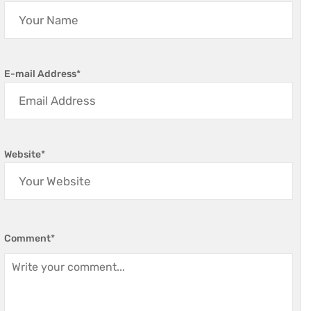
E-mail Address
*
Website
*
Comment
*