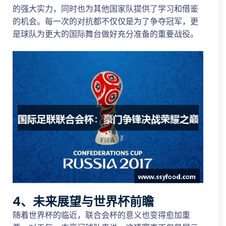
的强大实力，同时也为其他国家队提供了学习和借鉴
的机会。每一次的对抗都不仅仅是为了争夺冠军，更
是球队为更大的国际舞台做好充分准备的重要战役。
4、未来展望与世界杯前瞻
随着世界杯的临近，联合会杯的意义也变得愈加重