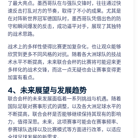
了最大亮点。墨西哥队在与强队交锋时，往往通过快
速反击打乱对方的节奏，取得了不小的成果。尤其是
在对阵新世界冠军德国队时，墨西哥队凭借出色的防
守和瞬间爆发的反击，成功逼平对手，展现了其独特
的战术思路。
战术上的多样性使得比赛更加复杂化，也让观众能够
欣赏到更多不同风格的对抗。随着各大洲球队的技战
术水平不断提高，未来联合会杯的比赛将可能迎来更
多样化的战术交锋，而这一点无疑也会让赛事变得更
加富有看点。
4、未来展望与发展趋势
联合会杯的未来发展面临着一系列挑战与机遇。随着
国际足联对赛事形式的调整，以及各大洲足球水平的
不断提高，联合会杯是否能够继续保持其现有的影响
力，值得深思。未来，这项赛事可能会在赛事频率、
参赛球队选择以及比赛模式等方面进行改革，以适应
全球足球发展的新需求。