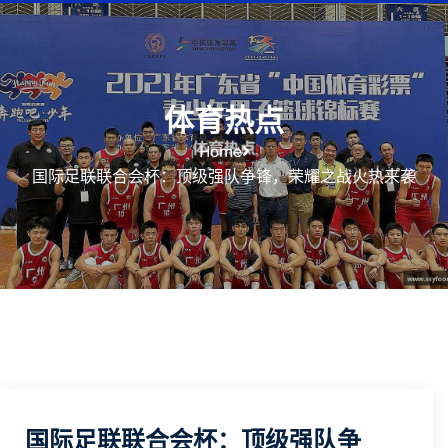
体育热点
Home
国际足联联合会杯：顶级强队争锋，荣耀之战火热来袭
国际足联联合会杯：顶级强队争