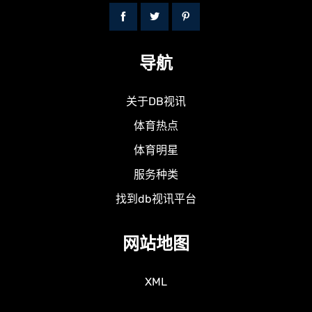
导航
关于DB视讯
体育热点
体育明星
服务种类
找到db视讯平台
网站地图
XML