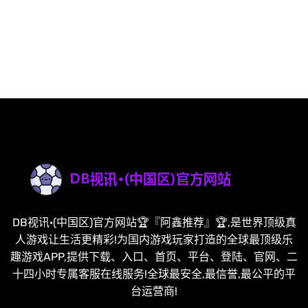
DB视讯·(中国区)官方网站🏆『阿鑫推荐』🏆,是世界顶级真
人游戏让生活更精彩!为国内游戏玩家打造的全球最顶级乐
趣游戏APP,提供下载、入口、首页、平台、登陆、官网、二
十四小时专属客服在线服务!全球最安全,最信誉,最公平的平
台运营商!