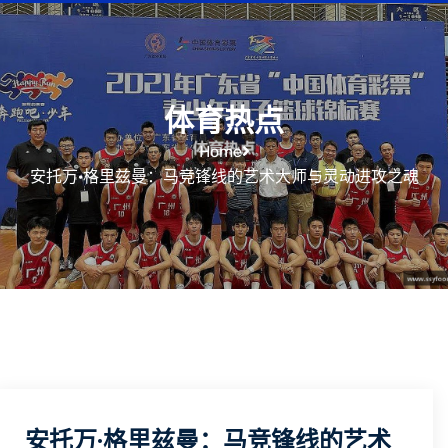
体育热点
Home
安托万·格里兹曼：马竞锋线的艺术大师与灵动进攻之魂
安托万·格里兹曼：马竞锋线的艺术