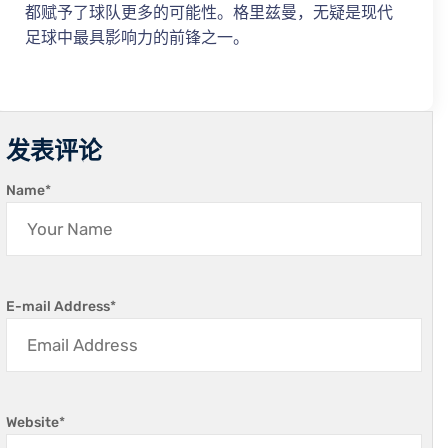
都赋予了球队更多的可能性。格里兹曼，无疑是现代
足球中最具影响力的前锋之一。
发表评论
Name
*
E-mail Address
*
Website
*