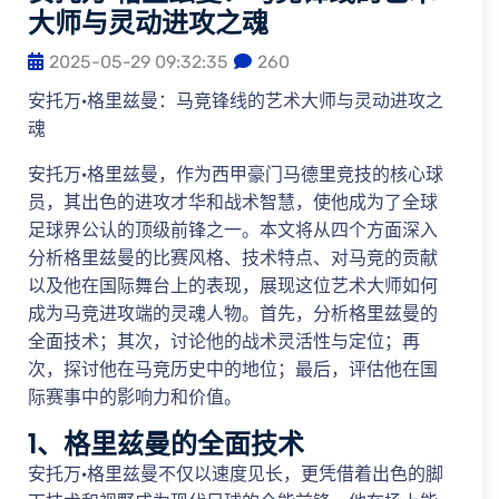
大师与灵动进攻之魂
2025-05-29 09:32:35
260
安托万·格里兹曼：马竞锋线的艺术大师与灵动进攻之
魂
安托万·格里兹曼，作为西甲豪门马德里竞技的核心球
员，其出色的进攻才华和战术智慧，使他成为了全球
足球界公认的顶级前锋之一。本文将从四个方面深入
分析格里兹曼的比赛风格、技术特点、对马竞的贡献
以及他在国际舞台上的表现，展现这位艺术大师如何
成为马竞进攻端的灵魂人物。首先，分析格里兹曼的
全面技术；其次，讨论他的战术灵活性与定位；再
次，探讨他在马竞历史中的地位；最后，评估他在国
际赛事中的影响力和价值。
1、格里兹曼的全面技术
安托万·格里兹曼不仅以速度见长，更凭借着出色的脚