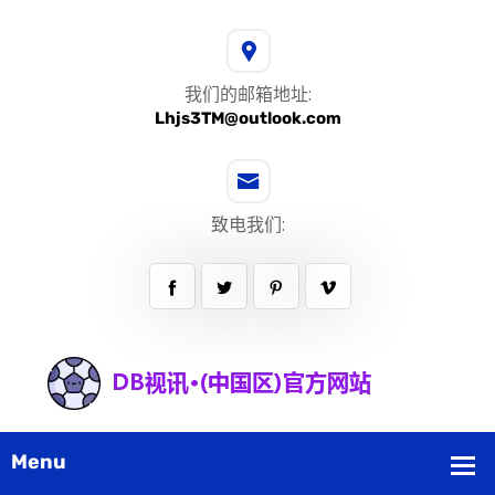
我们的邮箱地址:
Lhjs3TM@outlook.com
致电我们: