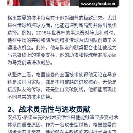
格里兹曼的技术特点在于他对细节的极致追求。尤其
是在传球和控球方面，他能迅速判断局势并做出最优
选择。例如，2018年世界杯的半决赛对阵比利时时，
他在中场的突破和随后的精准传球为法国队创造了关
键进攻机会。此外，他与队友的默契配合也让他成为
马竞锋线上的重要支柱，他的助攻和传球精准度屡屡
为马竞创造进攻威胁。
从整体上看，格里兹曼的全面技术使得他无论在马竞
还是法国国家队，都是不可或缺的进攻核心。无论是
接应队友的传球，还是独自突破防线，他都能展现出
不同寻常的技术优势。
2、战术灵活性与进攻贡献
安托万·格里兹曼的战术灵活性是他能够适应多变战术
体系的重要原因。作为一名攻击型球员，格里兹曼的
战术素养非常高，他能够在主教练的不同战术要求下