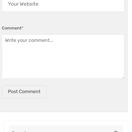
Comment
*
Post Comment