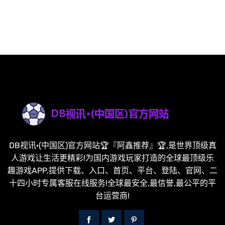
DB视讯·(中国区)官方网站🏆『阿鑫推荐』🏆,是世界顶级真
人游戏让生活更精彩!为国内游戏玩家打造的全球最顶级乐
趣游戏APP,提供下载、入口、首页、平台、登陆、官网、二
十四小时专属客服在线服务!全球最安全,最信誉,最公平的平
台运营商!